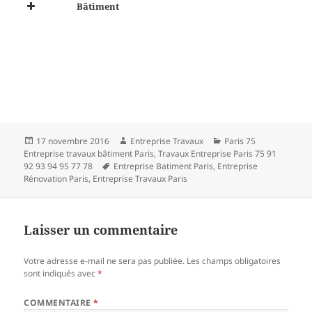
Bâtiment
Publié
Auteur
Catégories
17 novembre 2016
Entreprise Travaux
Paris 75
le
Entreprise travaux bâtiment Paris
,
Travaux Entreprise Paris 75 91
Mots-
92 93 94 95 77 78
Entreprise Batiment Paris
,
Entreprise
clés
Rénovation Paris
,
Entreprise Travaux Paris
Laisser un commentaire
Votre adresse e-mail ne sera pas publiée.
Les champs obligatoires
sont indiqués avec
*
COMMENTAIRE
*