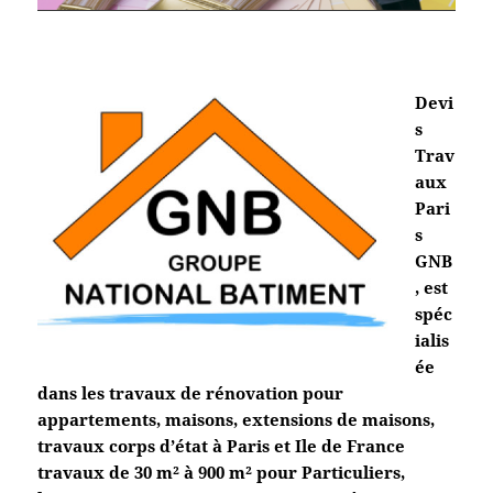
Devi
s
Trav
aux
Pari
s
GNB
, est
spéc
ialis
ée
dans les travaux de rénovation pour
appartements, maisons, extensions de maisons,
travaux corps d’état à Paris et Ile de France
travaux de 30 m² à 900 m² pour Particuliers,