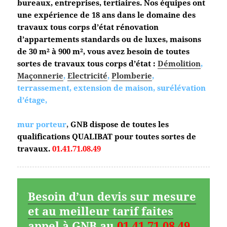
bureaux, entreprises, tertiaires. Nos équipes ont
une expérience de 18 ans dans le domaine des
travaux tous corps d’état
rénovation
d’appartements standards ou de luxes, maisons
de 30 m² à 900 m², vous avez besoin de toutes
sortes de travaux tous corps d’état :
Démolition
,
Maçonnerie
,
Electricité
,
Plomberie
,
terrassement, extension de maison, surélévation
d’étage,
mur porteur
,
GNB dispose de toutes les
qualifications QUALIBAT pour toutes sortes de
travaux.
01.41.71.08.49
Besoin d’un devis sur mesure
et au meilleur tarif faites
appel à GNB au
01.41.71.08.49