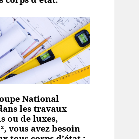
oupe National
dans les travaux
s ou de luxes,
², vous avez besoin
x tous corps d’état :