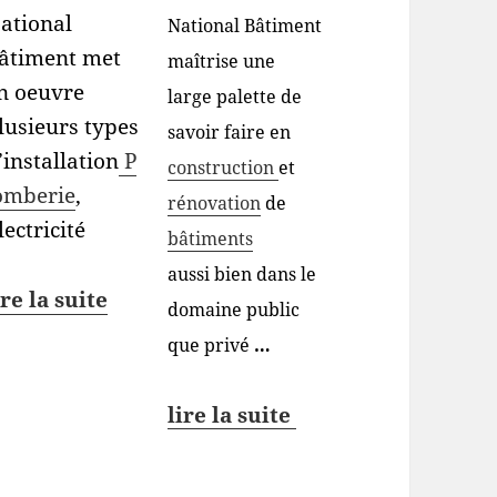
ational
National Bâtiment
âtiment met
maîtrise une
n oeuvre
large palette de
lusieurs types
savoir faire en
’installation
P
construction
et
omberie
,
rénovation
de
lectricité
bâtiments
aussi bien dans le
ire la suite
domaine public
que privé
…
lire la suite