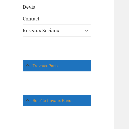
Devis
Contact
ouvrir
Reseaux Sociaux
le
sous-
menu
Travaux Paris
Société travaux Paris