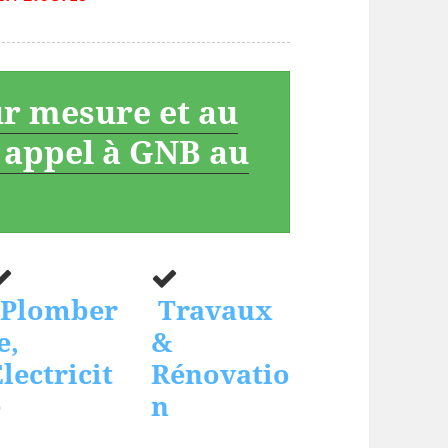
ur mesure et au
s appel à GNB au
Plomber
Travaux
e,
&
lectricit
Rénovatio
é
n