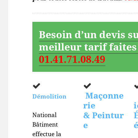
Besoin d’un devis s
meilleur tarif faite
01.41.71.08.49
Maçonne
Démolition
rie
i
& Peintur
É
National
e
Bâtiment
effectue la