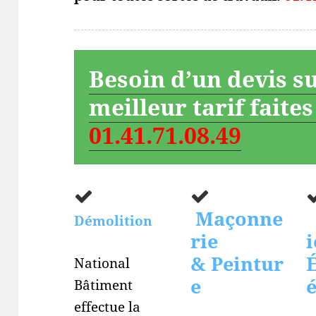
Besoin d’un devis s
meilleur tarif faite
01.41.71.08.49
Maçonne
Démolition
rie
i
& Peintur
É
National
e
Bâtiment
effectue la