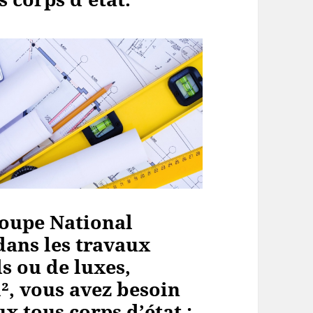
oupe National
dans les travaux
s ou de luxes,
², vous avez besoin
x tous corps d’état :