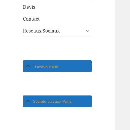
Devis
Contact
ouvrir
Reseaux Sociaux
le
sous-
menu
Travaux Paris
Société travaux Paris