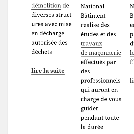
démolition
de
National
N
diverses struct
Bâtiment
B
ures avec mise
réalise des
e
en décharge
études et des
p
autorisée des
travaux
d
déchets
de maçonnerie
l
effectués par
É
lire la suite
des
professionnels
l
qui auront en
charge de vous
guider
pendant toute
la durée