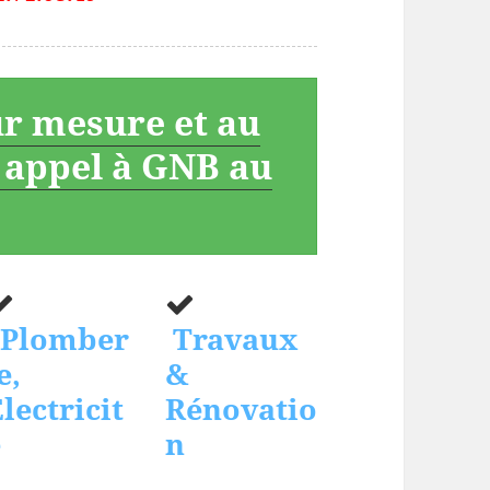
ur mesure et au
s appel à GNB au
Plomber
Travaux
e,
&
lectricit
Rénovatio
é
n