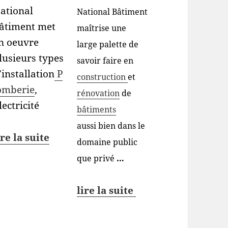
ational
National Bâtiment
âtiment met
maîtrise une
n oeuvre
large palette de
lusieurs types
savoir faire en
’installation
P
construction
et
omberie
,
rénovation
de
lectricité
bâtiments
aussi bien dans le
ire la suite
domaine public
que privé
…
lire la suite