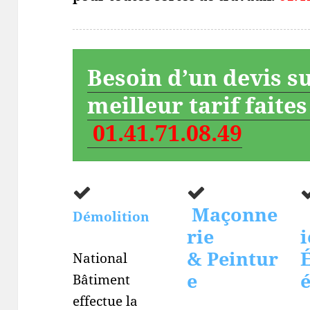
Besoin d’un devis s
meilleur tarif faite
01.41.71.08.49
Maçonne
Démolition
rie
i
& Peintur
É
National
e
Bâtiment
effectue la