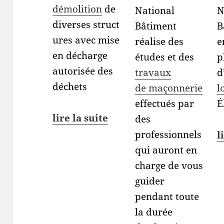
démolition
de
National
N
diverses struct
Bâtiment
B
ures avec mise
réalise des
e
en décharge
études et des
p
autorisée des
travaux
d
déchets
de maçonnerie
l
effectués par
É
lire la suite
des
professionnels
l
qui auront en
charge de vous
guider
pendant toute
la durée