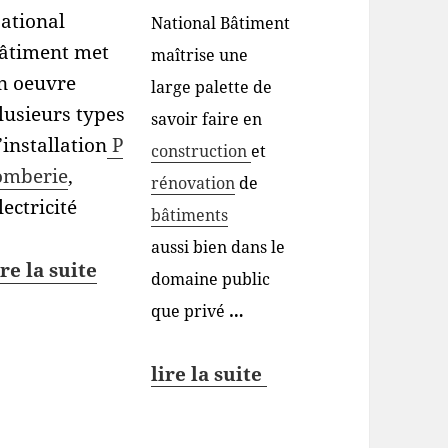
ational
National Bâtiment
âtiment met
maîtrise une
n oeuvre
large palette de
lusieurs types
savoir faire en
’installation
P
construction
et
omberie
,
rénovation
de
lectricité
bâtiments
aussi bien dans le
ire la suite
domaine public
que privé
…
lire la suite