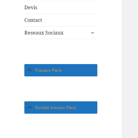
Devis
Contact
ouvrir
Reseaux Sociaux
le
sous-
menu
Travaux Paris
Société travaux Paris