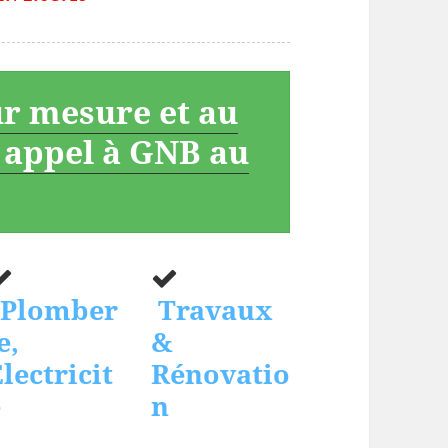
ur mesure et au
s appel à GNB au
Plomber
Travaux
e,
&
lectricit
Rénovatio
é
n