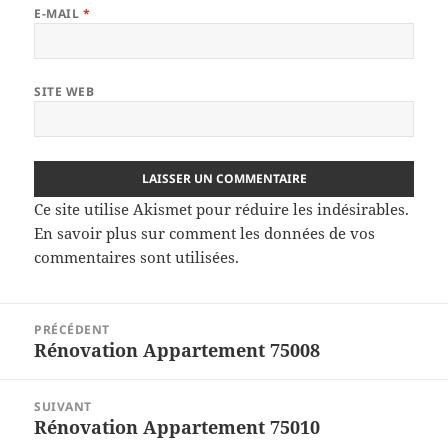
E-MAIL
*
SITE WEB
Ce site utilise Akismet pour réduire les indésirables.
En savoir plus sur comment les données de vos
commentaires sont utilisées
.
Navigation
PRÉCÉDENT
de
Rénovation Appartement 75008
Article
l’article
précédent :
SUIVANT
Rénovation Appartement 75010
Article