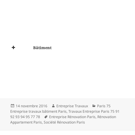
Bâtiment
Publié
Auteur
Catégories
14 novembre 2016
Entreprise Travaux
Paris 75
le
Entreprise travaux bâtiment Paris
,
Travaux Entreprise Paris 75 91
Mots-
92 93 94 95 77 78
Entreprise Rénovation Paris
,
Rénovation
clés
Appartement Paris
,
Société Rénovation Paris