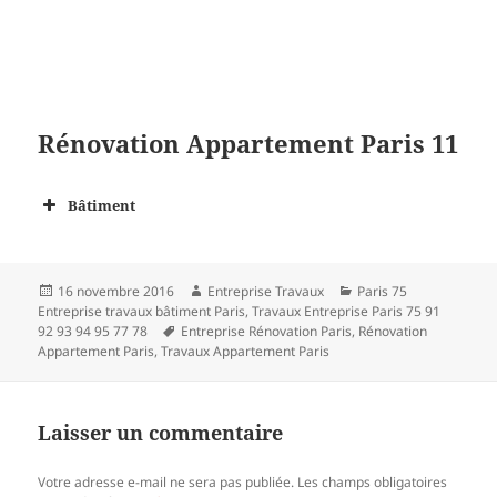
Rénovation Appartement Paris 11
Bâtiment
Publié
Auteur
Catégories
16 novembre 2016
Entreprise Travaux
Paris 75
le
Entreprise travaux bâtiment Paris
,
Travaux Entreprise Paris 75 91
Mots-
92 93 94 95 77 78
Entreprise Rénovation Paris
,
Rénovation
clés
Appartement Paris
,
Travaux Appartement Paris
Laisser un commentaire
Votre adresse e-mail ne sera pas publiée.
Les champs obligatoires