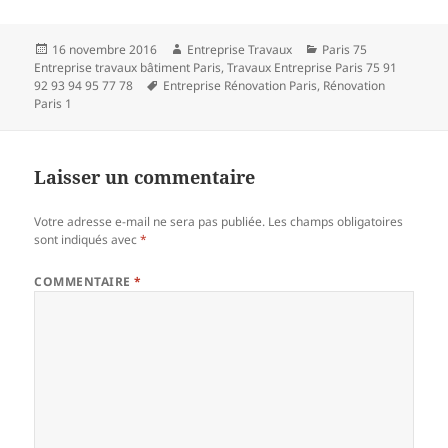
Publié
Auteur
Catégories
16 novembre 2016
Entreprise Travaux
Paris 75
le
Entreprise travaux bâtiment Paris
,
Travaux Entreprise Paris 75 91
Mots-
92 93 94 95 77 78
Entreprise Rénovation Paris
,
Rénovation
clés
Paris 1
Laisser un commentaire
Votre adresse e-mail ne sera pas publiée.
Les champs obligatoires
sont indiqués avec
*
COMMENTAIRE
*