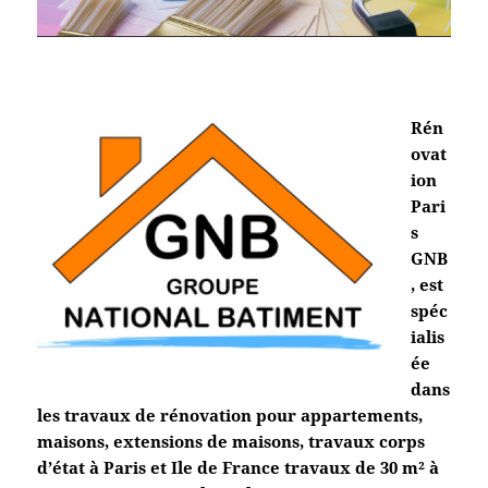
Rén
ovat
ion
Pari
s
GNB
, est
spéc
ialis
ée
dans
les travaux de rénovation pour appartements,
maisons, extensions de maisons, travaux corps
d’état à Paris et Ile de France travaux de 30 m² à