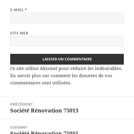
E-MAIL
*
SITE WEB
Ce site utilise Akismet pour réduire les indésirables.
En savoir plus sur comment les données de vos
commentaires sont utilisées
.
Navigation
PRÉCÉDENT
de
Société Rénovation 75013
Article
l’article
précédent :
SUIVANT
Société Rénovation 75015
Article