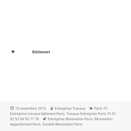
Bâtiment
Publié
Auteur
Catégories
10 novembre 2016
Entreprise Travaux
Paris 75
le
Entreprise travaux bâtiment Paris
,
Travaux Entreprise Paris 75 91
Mots-
92 93 94 95 77 78
Entreprise Rénovation Paris
,
Rénovation
clés
Appartement Paris
,
Société Rénovation Paris