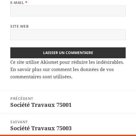
E-MAIL
*
SITE WEB
Ce site utilise Akismet pour réduire les indésirables.
En savoir plus sur comment les données de vos
commentaires sont utilisées
.
Navigation
PRÉCÉDENT
de
Société Travaux 75001
Article
l’article
précédent :
SUIVANT
Société Travaux 75003
Article
suivant :