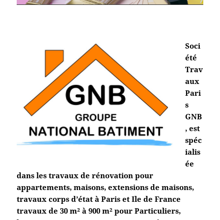
Soci
été
Trav
aux
Pari
s
GNB
, est
spéc
ialis
ée
dans les travaux de rénovation pour
appartements, maisons, extensions de maisons,
travaux corps d’état à Paris et Ile de France
travaux de 30 m² à 900 m² pour Particuliers,