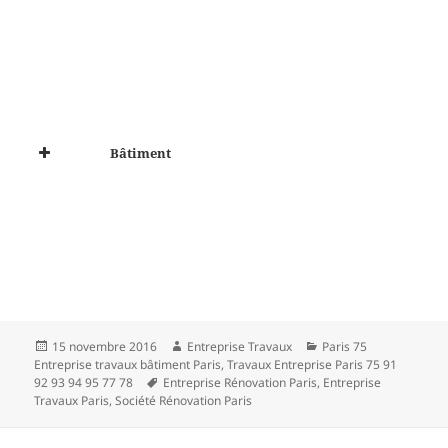
Bâtiment
Publié
Auteur
Catégories
15 novembre 2016
Entreprise Travaux
Paris 75
le
Entreprise travaux bâtiment Paris
,
Travaux Entreprise Paris 75 91
Mots-
92 93 94 95 77 78
Entreprise Rénovation Paris
,
Entreprise
clés
Travaux Paris
,
Société Rénovation Paris