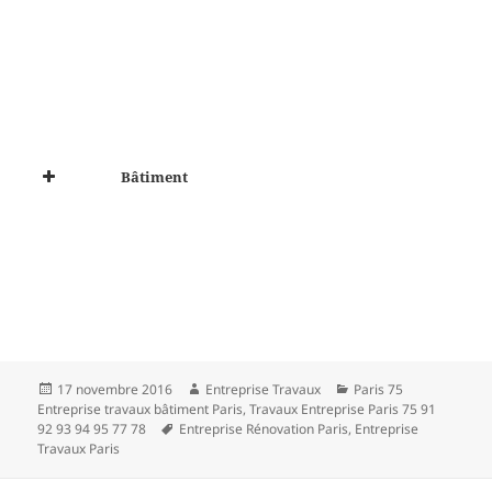
Bâtiment
Publié
Auteur
Catégories
17 novembre 2016
Entreprise Travaux
Paris 75
le
Entreprise travaux bâtiment Paris
,
Travaux Entreprise Paris 75 91
Mots-
92 93 94 95 77 78
Entreprise Rénovation Paris
,
Entreprise
clés
Travaux Paris