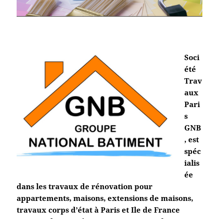
Soci
été
Trav
aux
Pari
s
GNB
, est
spéc
ialis
ée
dans les travaux de rénovation pour
appartements, maisons, extensions de maisons,
travaux corps d’état à Paris et Ile de France