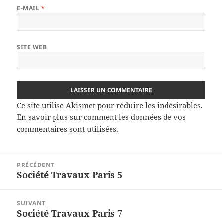
E-MAIL
*
SITE WEB
Ce site utilise Akismet pour réduire les indésirables.
En savoir plus sur comment les données de vos
commentaires sont utilisées
.
Navigation
PRÉCÉDENT
de
Société Travaux Paris 5
Article
l’article
précédent :
SUIVANT
Société Travaux Paris 7
Article