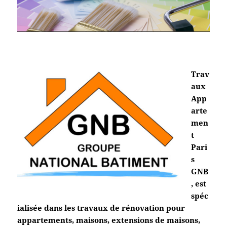
Trav
aux
App
arte
men
t
Pari
s
GNB
, est
spéc
ialisée dans les travaux de rénovation pour
appartements, maisons, extensions de maisons,