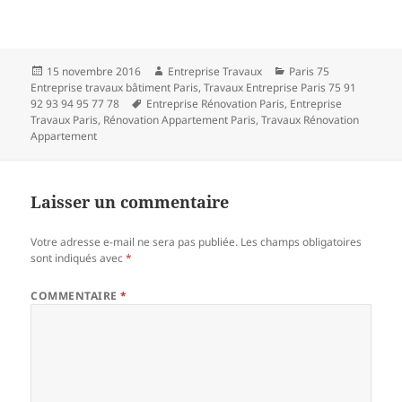
Publié
Auteur
Catégories
15 novembre 2016
Entreprise Travaux
Paris 75
le
Entreprise travaux bâtiment Paris
,
Travaux Entreprise Paris 75 91
Mots-
92 93 94 95 77 78
Entreprise Rénovation Paris
,
Entreprise
clés
Travaux Paris
,
Rénovation Appartement Paris
,
Travaux Rénovation
Appartement
Laisser un commentaire
Votre adresse e-mail ne sera pas publiée.
Les champs obligatoires
sont indiqués avec
*
COMMENTAIRE
*