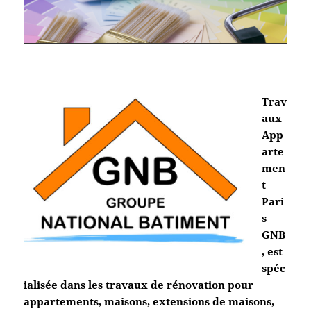
Trav
aux
App
arte
men
t
Pari
s
GNB
, est
spéc
ialisée dans les travaux de rénovation pour
appartements, maisons, extensions de maisons,