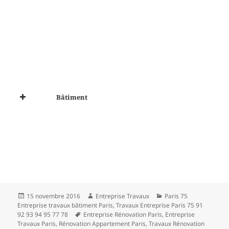
Bâtiment
Publié
Auteur
Catégories
15 novembre 2016
Entreprise Travaux
Paris 75
le
Entreprise travaux bâtiment Paris
,
Travaux Entreprise Paris 75 91
Mots-
92 93 94 95 77 78
Entreprise Rénovation Paris
,
Entreprise
clés
Travaux Paris
,
Rénovation Appartement Paris
,
Travaux Rénovation