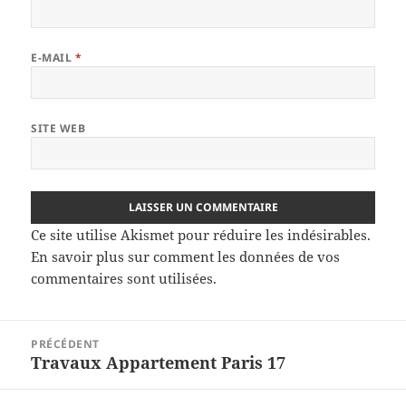
E-MAIL
*
SITE WEB
Ce site utilise Akismet pour réduire les indésirables.
En savoir plus sur comment les données de vos
commentaires sont utilisées
.
Navigation
PRÉCÉDENT
de
Travaux Appartement Paris 17
Article
l’article
précédent :