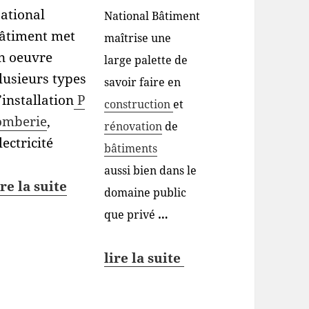
ational
National Bâtiment
âtiment met
maîtrise une
n oeuvre
large palette de
lusieurs types
savoir faire en
’installation
P
construction
et
omberie
,
rénovation
de
lectricité
bâtiments
aussi bien dans le
ire la suite
domaine public
que privé
…
lire la suite