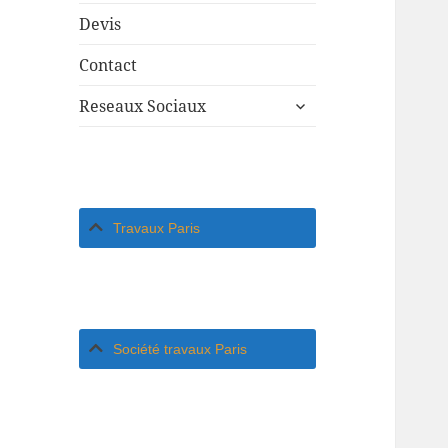
Devis
Contact
ouvrir
Reseaux Sociaux
le
sous-
menu
Travaux Paris
Société travaux Paris