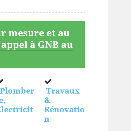
ur mesure et au
s appel à GNB au
Plomber
Travaux
e,
&
lectricit
Rénovatio
é
n