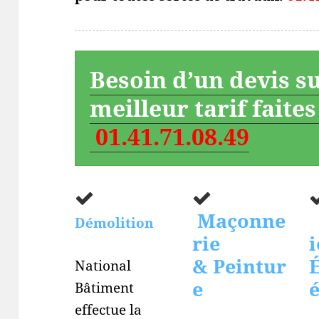
Besoin d’un devis s
meilleur tarif faite
01.41.71.08.49
Maçonne
Démolition
rie
i
& Peintur
É
National
e
Bâtiment
effectue la