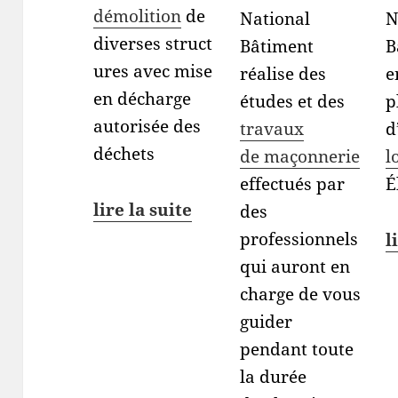
démolition
de
National
N
diverses struct
Bâtiment
B
ures avec mise
réalise des
e
en décharge
études et des
p
autorisée des
travaux
d
déchets
de maçonnerie
l
effectués par
É
lire la suite
des
professionnels
l
qui auront en
charge de vous
guider
pendant toute
la durée