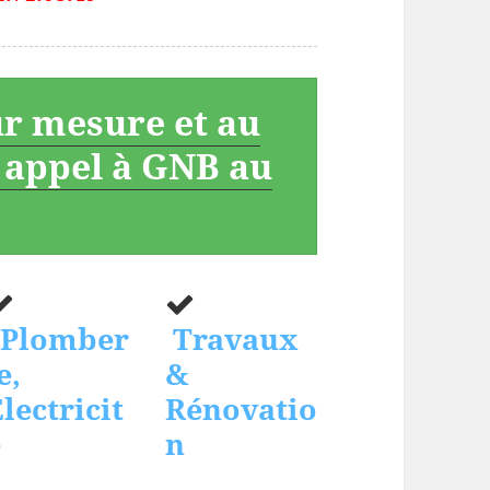
ur mesure et au
s appel à GNB au
Plomber
Travaux
e,
&
lectricit
Rénovatio
é
n