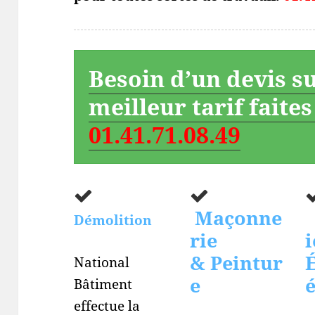
Besoin d’un devis s
meilleur tarif faite
01.41.71.08.49
Maçonne
Démolition
rie
i
& Peintur
É
National
e
Bâtiment
effectue la