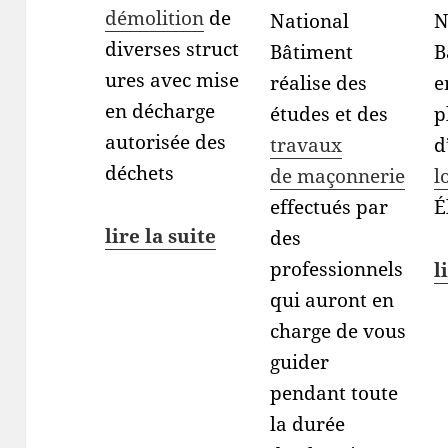
démolition
de
National
N
diverses struct
Bâtiment
B
ures avec mise
réalise des
e
en décharge
études et des
p
autorisée des
travaux
d
déchets
de maçonnerie
l
effectués par
É
lire la suite
des
professionnels
l
qui auront en
charge de vous
guider
pendant toute
la durée