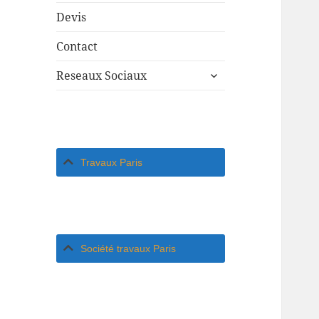
Devis
Contact
ouvrir
Reseaux Sociaux
le
sous-
menu
Travaux Paris
Société travaux Paris