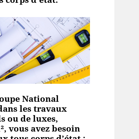
oupe National
dans les travaux
s ou de luxes,
², vous avez besoin
x tous corps d’état :