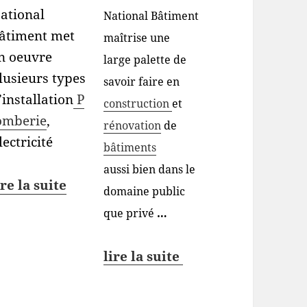
ational
National Bâtiment
âtiment met
maîtrise une
n oeuvre
large palette de
lusieurs types
savoir faire en
’installation
P
construction
et
omberie
,
rénovation
de
lectricité
bâtiments
aussi bien dans le
ire la suite
domaine public
que privé
…
lire la suite