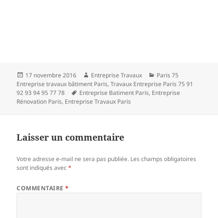
Publié
Auteur
Catégories
17 novembre 2016
Entreprise Travaux
Paris 75
le
Entreprise travaux bâtiment Paris
,
Travaux Entreprise Paris 75 91
Mots-
92 93 94 95 77 78
Entreprise Batiment Paris
,
Entreprise
clés
Rénovation Paris
,
Entreprise Travaux Paris
Laisser un commentaire
Votre adresse e-mail ne sera pas publiée.
Les champs obligatoires
sont indiqués avec
*
COMMENTAIRE
*