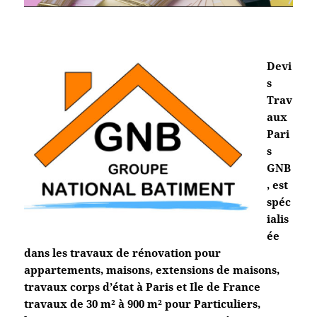
Devi
s
Trav
aux
Pari
s
GNB
, est
spéc
ialis
ée
dans les travaux de rénovation pour
appartements, maisons, extensions de maisons,
travaux corps d’état à Paris et Ile de France
travaux de 30 m² à 900 m² pour Particuliers,