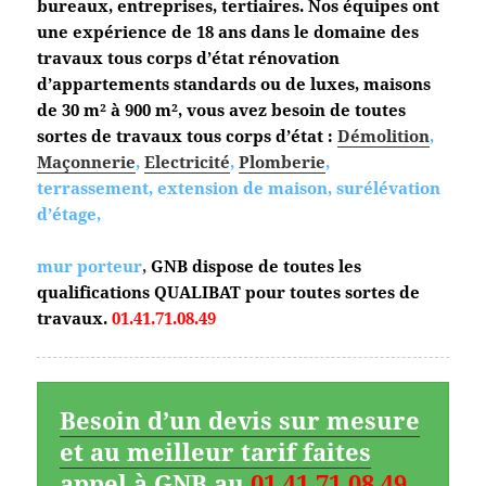
bureaux, entreprises, tertiaires. Nos équipes ont
une expérience de 18 ans dans le domaine des
travaux tous corps d’état
rénovation
d’appartements standards ou de luxes, maisons
de 30 m² à 900 m², vous avez besoin de toutes
sortes de travaux tous corps d’état :
Démolition
,
Maçonnerie
,
Electricité
,
Plomberie
,
terrassement, extension de maison, surélévation
d’étage,
mur porteur
,
GNB dispose de toutes les
qualifications QUALIBAT pour toutes sortes de
travaux.
01.41.71.08.49
Besoin d’un devis sur mesure
et au meilleur tarif faites
appel à GNB au
01.41.71.08.49